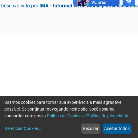
Desenvolvido por
IMA - Informática de Municípios Associados
Usamos cookies para tornar sua experiência a mais agradável
possível. Se continuar navegando neste site, você assume
concordar com nossa
Política de Cookies e Política de privacidade
home
build_circle
event
web
more_horiz
Erro ao enviar informações, por favor tente novamente
Gerenciar Cookies
...
Recusar
Aceitar todos
Início
Serviços
Eventos
Notícias
Mais