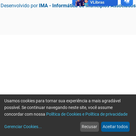
Desenvolvido por
IMA - Informática de Municípios Associados
Usamos cookies para tornar sua experiência a mais agradável
possível. Se continuar navegando neste site, você assume
concordar com nossa
Política de Cookies e Política de privacidade
home
build_circle
event
web
more_horiz
Erro ao enviar informações, por favor tente novamente
Gerenciar Cookies
...
Recusar
Aceitar todos
Início
Serviços
Eventos
Notícias
Mais