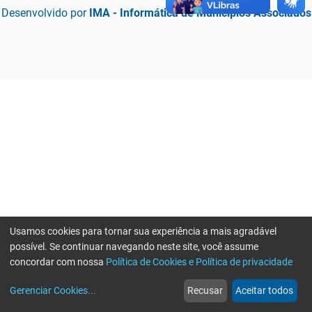
Desenvolvido por
IMA - Informática de Municípios Associados
Usamos cookies para tornar sua experiência a mais agradável
possível. Se continuar navegando neste site, você assume
concordar com nossa
Política de Cookies e Política de privacidade
home
build_circle
event
web
more_horiz
Erro ao enviar informações, por favor tente novamente
Gerenciar Cookies
...
Recusar
Aceitar todos
Início
Serviços
Eventos
Notícias
Mais