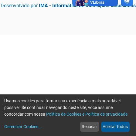
Desenvolvido por
IMA - Informática de Municípios Associados
Usamos cookies para tornar sua experiência a mais agradável
possível. Se continuar navegando neste site, você assume
concordar com nossa
Política de Cookies e Política de privacidade
home
build_circle
event
web
more_horiz
Erro ao enviar informações, por favor tente novamente
Gerenciar Cookies
...
Recusar
Aceitar todos
Início
Serviços
Eventos
Notícias
Mais