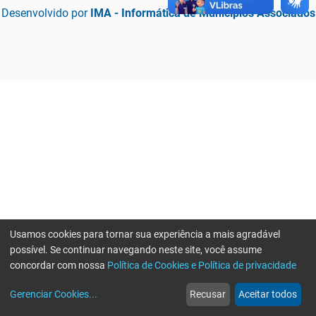
Desenvolvido por
IMA - Informática de Municípios Associados
Usamos cookies para tornar sua experiência a mais agradável
possível. Se continuar navegando neste site, você assume
concordar com nossa
Política de Cookies e Política de privacidade
home
build_circle
event
web
more_horiz
Erro ao enviar informações, por favor tente novamente
Gerenciar Cookies
...
Recusar
Aceitar todos
Início
Serviços
Eventos
Notícias
Mais