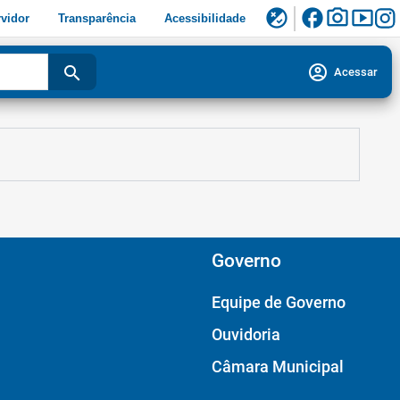
facebook
photo_camera
smart_display
flaky
vidor
Transparência
Acessibilidade
account_circle
search
Acessar
Governo
Equipe de Governo
Ouvidoria
Câmara Municipal