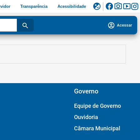
facebook
photo_camera
smart_display
flaky
vidor
Transparência
Acessibilidade
account_circle
search
Acessar
Governo
Equipe de Governo
Ouvidoria
Câmara Municipal