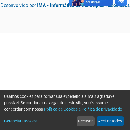
Desenvolvido por
IMA - Informática de Municípios Associados
Usamos cookies para tornar sua experiência a mais agradável
possível. Se continuar navegando neste site, você assume
concordar com nossa
Política de Cookies e Política de privacidade
home
build_circle
event
web
more_horiz
Erro ao enviar informações, por favor tente novamente
Gerenciar Cookies
...
Recusar
Aceitar todos
Início
Serviços
Eventos
Notícias
Mais