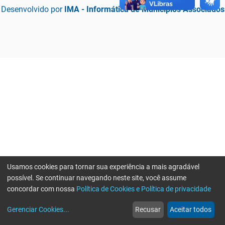
Desenvolvido por
IMA - Informática de Municípios Associados
Usamos cookies para tornar sua experiência a mais agradável
possível. Se continuar navegando neste site, você assume
concordar com nossa
Política de Cookies e Política de privacidade
home
build_circle
event
web
more_horiz
Erro ao enviar informações, por favor tente novamente
Gerenciar Cookies
...
Recusar
Aceitar todos
Início
Serviços
Eventos
Notícias
Mais