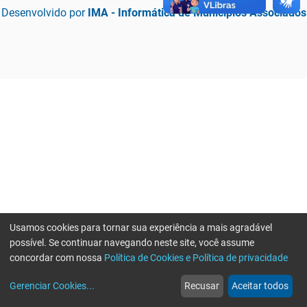
Desenvolvido por
IMA - Informática de Municípios Associados
Usamos cookies para tornar sua experiência a mais agradável
possível. Se continuar navegando neste site, você assume
concordar com nossa
Política de Cookies e Política de privacidade
home
build_circle
event
web
more_horiz
Erro ao enviar informações, por favor tente novamente
Gerenciar Cookies
...
Recusar
Aceitar todos
Início
Serviços
Eventos
Notícias
Mais