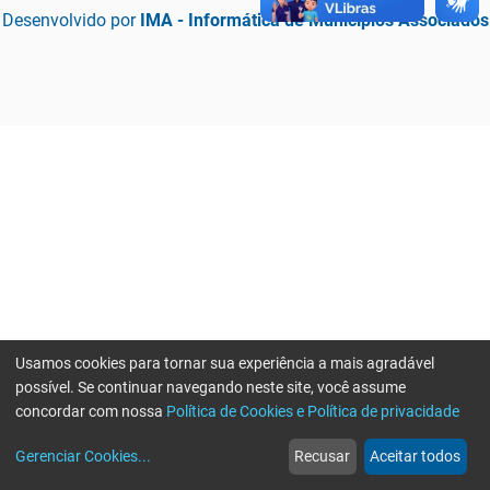
Desenvolvido por
IMA - Informática de Municípios Associados
Usamos cookies para tornar sua experiência a mais agradável
possível. Se continuar navegando neste site, você assume
concordar com nossa
Política de Cookies e Política de privacidade
home
build_circle
event
web
more_horiz
Erro ao enviar informações, por favor tente novamente
Gerenciar Cookies
...
Recusar
Aceitar todos
Início
Serviços
Eventos
Notícias
Mais