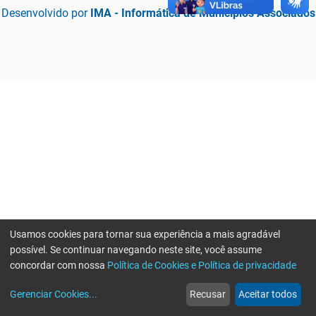
Desenvolvido por
IMA - Informática de Municípios Associados
Usamos cookies para tornar sua experiência a mais agradável
possível. Se continuar navegando neste site, você assume
concordar com nossa
Política de Cookies e Política de privacidade
home
build_circle
event
web
more_horiz
Erro ao enviar informações, por favor tente novamente
Gerenciar Cookies
...
Recusar
Aceitar todos
Início
Serviços
Eventos
Notícias
Mais