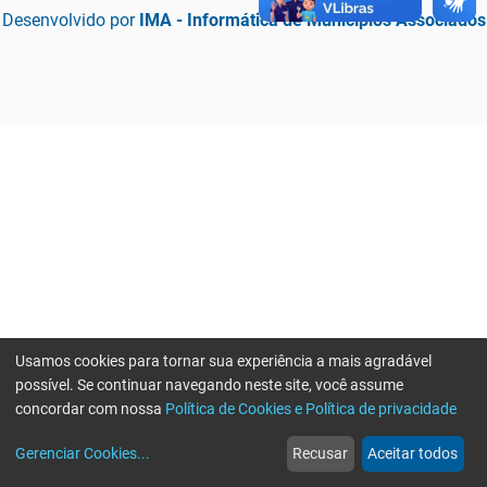
Desenvolvido por
IMA - Informática de Municípios Associados
Usamos cookies para tornar sua experiência a mais agradável
possível. Se continuar navegando neste site, você assume
concordar com nossa
Política de Cookies e Política de privacidade
home
build_circle
event
web
more_horiz
Erro ao enviar informações, por favor tente novamente
Gerenciar Cookies
...
Recusar
Aceitar todos
Início
Serviços
Eventos
Notícias
Mais