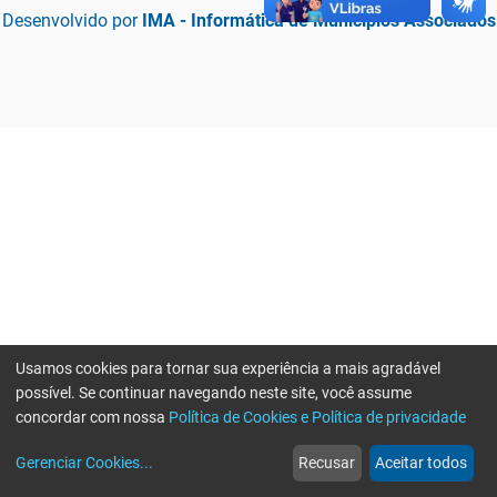
Desenvolvido por
IMA - Informática de Municípios Associados
Usamos cookies para tornar sua experiência a mais agradável
possível. Se continuar navegando neste site, você assume
concordar com nossa
Política de Cookies e Política de privacidade
home
build_circle
event
web
more_horiz
Erro ao enviar informações, por favor tente novamente
Gerenciar Cookies
...
Recusar
Aceitar todos
Início
Serviços
Eventos
Notícias
Mais