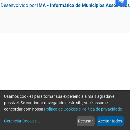
Desenvolvido por
IMA - Informática de Municípios Associados
Usamos cookies para tornar sua experiência a mais agradável
possível. Se continuar navegando neste site, você assume
concordar com nossa
Política de Cookies e Política de privacidade
home
build_circle
event
web
more_horiz
Gerenciar Cookies
...
Recusar
Aceitar todos
Início
Serviços
Eventos
Notícias
Mais