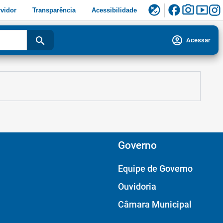
facebook
photo_camera
smart_display
flaky
vidor
Transparência
Acessibilidade
account_circle
search
Acessar
Governo
Equipe de Governo
Ouvidoria
Câmara Municipal