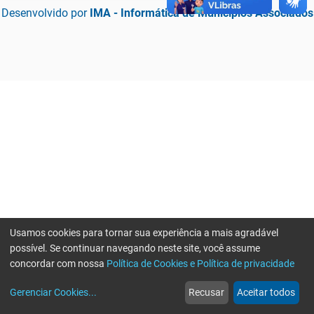
Desenvolvido por
IMA - Informática de Municípios Associados
Usamos cookies para tornar sua experiência a mais agradável
possível. Se continuar navegando neste site, você assume
concordar com nossa
Política de Cookies e Política de privacidade
home
build_circle
event
web
more_horiz
Erro ao enviar informações, por favor tente novamente
Gerenciar Cookies
...
Recusar
Aceitar todos
Início
Serviços
Eventos
Notícias
Mais