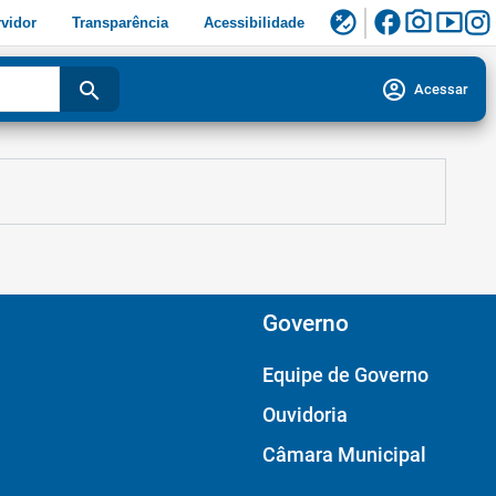
facebook
photo_camera
smart_display
flaky
vidor
Transparência
Acessibilidade
account_circle
search
Acessar
Governo
Equipe de Governo
Ouvidoria
Câmara Municipal