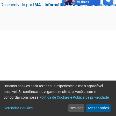
Desenvolvido por
IMA - Informática de Municípios Associados
Usamos cookies para tornar sua experiência a mais agradável
possível. Se continuar navegando neste site, você assume
concordar com nossa
Política de Cookies e Política de privacidade
home
build_circle
event
web
more_horiz
Erro ao enviar informações, por favor tente novamente
Gerenciar Cookies
...
Recusar
Aceitar todos
Início
Serviços
Eventos
Notícias
Mais