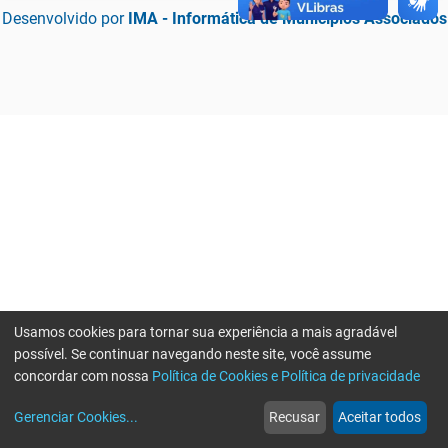
Desenvolvido por
IMA - Informática de Municípios Associados
Usamos cookies para tornar sua experiência a mais agradável
possível. Se continuar navegando neste site, você assume
concordar com nossa
Política de Cookies e Política de privacidade
home
build_circle
event
web
more_horiz
Erro ao enviar informações, por favor tente novamente
Gerenciar Cookies
...
Recusar
Aceitar todos
Início
Serviços
Eventos
Notícias
Mais