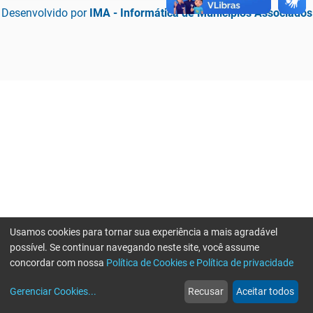
Desenvolvido por
IMA - Informática de Municípios Associados
Usamos cookies para tornar sua experiência a mais agradável
possível. Se continuar navegando neste site, você assume
concordar com nossa
Política de Cookies e Política de privacidade
home
build_circle
event
web
more_horiz
Erro ao enviar informações, por favor tente novamente
Gerenciar Cookies
...
Recusar
Aceitar todos
Início
Serviços
Eventos
Notícias
Mais