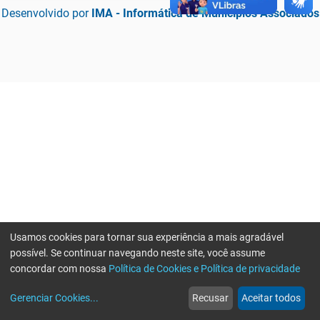
Desenvolvido por
IMA - Informática de Municípios Associados
Usamos cookies para tornar sua experiência a mais agradável
possível. Se continuar navegando neste site, você assume
concordar com nossa
Política de Cookies e Política de privacidade
home
build_circle
event
web
more_horiz
Erro ao enviar informações, por favor tente novamente
Gerenciar Cookies
...
Recusar
Aceitar todos
Início
Serviços
Eventos
Notícias
Mais