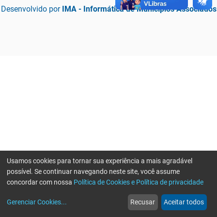
Desenvolvido por
IMA - Informática de Municípios Associados
Usamos cookies para tornar sua experiência a mais agradável
possível. Se continuar navegando neste site, você assume
concordar com nossa
Política de Cookies e Política de privacidade
home
build_circle
event
web
more_horiz
Erro ao enviar informações, por favor tente novamente
Gerenciar Cookies
...
Recusar
Aceitar todos
Início
Serviços
Eventos
Notícias
Mais