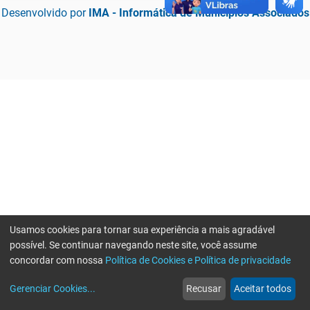
Desenvolvido por
IMA - Informática de Municípios Associados
Usamos cookies para tornar sua experiência a mais agradável
possível. Se continuar navegando neste site, você assume
concordar com nossa
Política de Cookies e Política de privacidade
home
build_circle
event
web
more_horiz
Erro ao enviar informações, por favor tente novamente
Gerenciar Cookies
...
Recusar
Aceitar todos
Início
Serviços
Eventos
Notícias
Mais