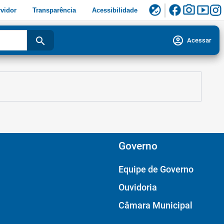
facebook
photo_camera
smart_display
flaky
vidor
Transparência
Acessibilidade
account_circle
search
Acessar
Governo
Equipe de Governo
Ouvidoria
Câmara Municipal