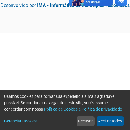
Desenvolvido por
IMA - Informática de Municípios Associados
Usamos cookies para tornar sua experiência a mais agradável
possível. Se continuar navegando neste site, você assume
concordar com nossa
Política de Cookies e Política de privacidade
home
build_circle
event
web
more_horiz
Erro ao enviar informações, por favor tente novamente
Gerenciar Cookies
...
Recusar
Aceitar todos
Início
Serviços
Eventos
Notícias
Mais