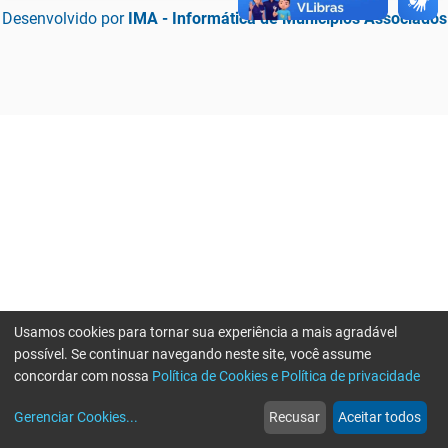
Desenvolvido por
IMA - Informática de Municípios Associados
Usamos cookies para tornar sua experiência a mais agradável
possível. Se continuar navegando neste site, você assume
concordar com nossa
Política de Cookies e Política de privacidade
home
build_circle
event
web
more_horiz
Erro ao enviar informações, por favor tente novamente
Gerenciar Cookies
...
Recusar
Aceitar todos
Início
Serviços
Eventos
Notícias
Mais