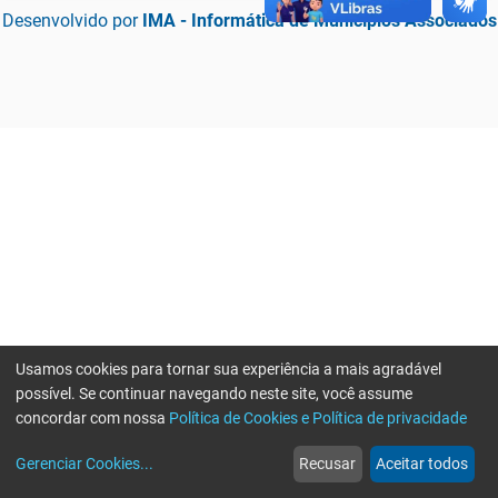
Desenvolvido por
IMA - Informática de Municípios Associados
Usamos cookies para tornar sua experiência a mais agradável
possível. Se continuar navegando neste site, você assume
concordar com nossa
Política de Cookies e Política de privacidade
home
build_circle
event
web
more_horiz
Erro ao enviar informações, por favor tente novamente
Gerenciar Cookies
...
Recusar
Aceitar todos
Início
Serviços
Eventos
Notícias
Mais