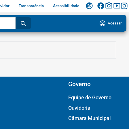
facebook
photo_camera
smart_display
flaky
vidor
Transparência
Acessibilidade
account_circle
search
Acessar
Governo
Equipe de Governo
Ouvidoria
Câmara Municipal