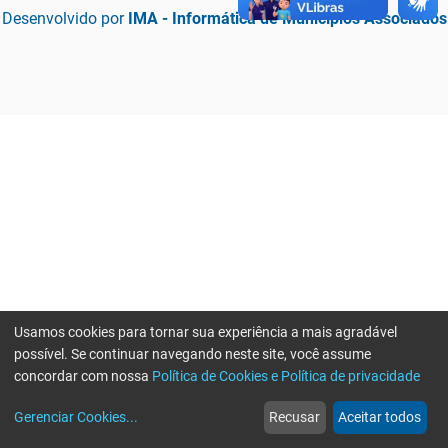
Desenvolvido por
IMA - Informática de Municípios Associados
Usamos cookies para tornar sua experiência a mais agradável
possível. Se continuar navegando neste site, você assume
concordar com nossa
Política de Cookies e Política de privacidade
home
build_circle
event
web
more_horiz
Erro ao enviar informações, por favor tente novamente
Gerenciar Cookies
...
Recusar
Aceitar todos
Início
Serviços
Eventos
Notícias
Mais