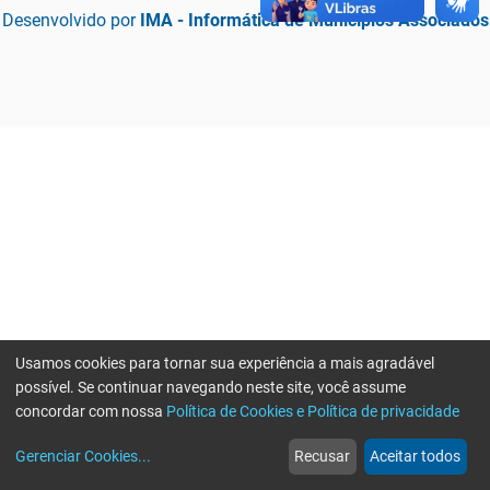
Desenvolvido por
IMA - Informática de Municípios Associados
Usamos cookies para tornar sua experiência a mais agradável
possível. Se continuar navegando neste site, você assume
concordar com nossa
Política de Cookies e Política de privacidade
home
build_circle
event
web
more_horiz
Erro ao enviar informações, por favor tente novamente
Gerenciar Cookies
...
Recusar
Aceitar todos
Início
Serviços
Eventos
Notícias
Mais