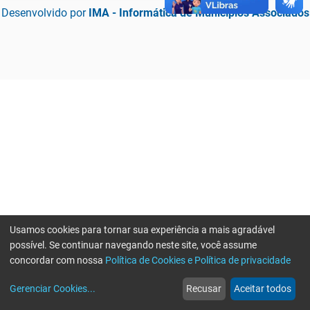
Desenvolvido por
IMA - Informática de Municípios Associados
Usamos cookies para tornar sua experiência a mais agradável
possível. Se continuar navegando neste site, você assume
concordar com nossa
Política de Cookies e Política de privacidade
home
build_circle
event
web
more_horiz
Erro ao enviar informações, por favor tente novamente
Gerenciar Cookies
...
Recusar
Aceitar todos
Início
Serviços
Eventos
Notícias
Mais