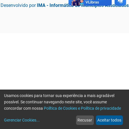
Desenvolvido por
IMA - Informática de Municípios Associados
Usamos cookies para tornar sua experiência a mais agradável
possível. Se continuar navegando neste site, você assume
concordar com nossa
Política de Cookies e Política de privacidade
home
build_circle
event
web
more_horiz
Erro ao enviar informações, por favor tente novamente
Gerenciar Cookies
...
Recusar
Aceitar todos
Início
Serviços
Eventos
Notícias
Mais