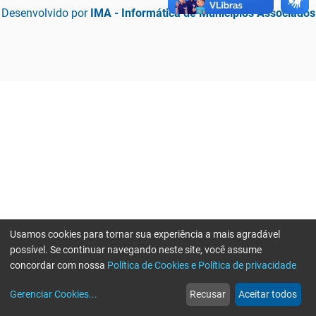
Desenvolvido por
IMA - Informática de Municípios Associados
Usamos cookies para tornar sua experiência a mais agradável
possível. Se continuar navegando neste site, você assume
concordar com nossa
Política de Cookies e Política de privacidade
home
build_circle
event
web
more_horiz
Erro ao enviar informações, por favor tente novamente
Gerenciar Cookies
...
Recusar
Aceitar todos
Início
Serviços
Eventos
Notícias
Mais