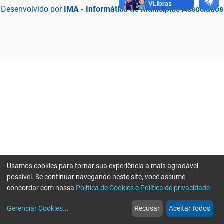
Desenvolvido por
IMA - Informática de Municípios Associados
Usamos cookies para tornar sua experiência a mais agradável
possível. Se continuar navegando neste site, você assume
concordar com nossa
Política de Cookies e Política de privacidade
home
build_circle
event
web
more_horiz
Erro ao enviar informações, por favor tente novamente
Gerenciar Cookies
...
Recusar
Aceitar todos
Início
Serviços
Eventos
Notícias
Mais