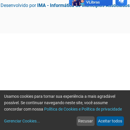
Desenvolvido por
IMA - Informática de Municípios Associados
Usamos cookies para tornar sua experiência a mais agradável
possível. Se continuar navegando neste site, você assume
concordar com nossa
Política de Cookies e Política de privacidade
home
build_circle
event
web
more_horiz
Erro ao enviar informações, por favor tente novamente
Gerenciar Cookies
...
Recusar
Aceitar todos
Início
Serviços
Eventos
Notícias
Mais