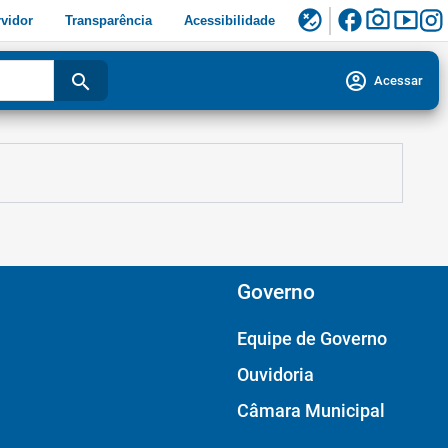
facebook
photo_camera
smart_display
flaky
vidor
Transparência
Acessibilidade
account_circle
search
Acessar
Governo
Equipe de Governo
Ouvidoria
Câmara Municipal