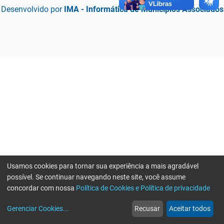
Desenvolvido por
IMA - Informática de Municípios Associados
Usamos cookies para tornar sua experiência a mais agradável
possível. Se continuar navegando neste site, você assume
concordar com nossa
Política de Cookies e Política de privacidade
home
build_circle
event
web
more_horiz
Erro ao enviar informações, por favor tente novamente
Gerenciar Cookies
...
Recusar
Aceitar todos
Início
Serviços
Eventos
Notícias
Mais