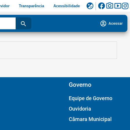
facebook
photo_camera
smart_display
flaky
vidor
Transparência
Acessibilidade
account_circle
search
Acessar
Governo
Equipe de Governo
Ouvidoria
Câmara Municipal