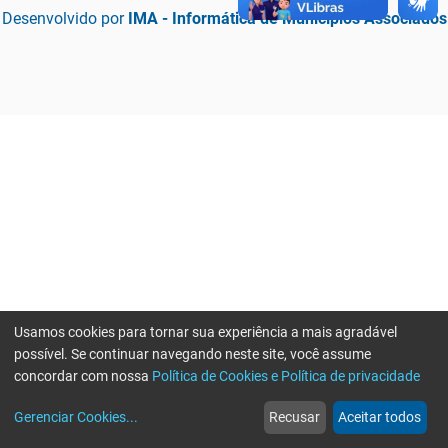
Desenvolvido por
IMA - Informática de Municípios Associados
Usamos cookies para tornar sua experiência a mais agradável
possível. Se continuar navegando neste site, você assume
concordar com nossa
Política de Cookies e Política de privacidade
home
build_circle
event
web
more_horiz
Erro ao enviar informações, por favor tente novamente
Gerenciar Cookies
...
Recusar
Aceitar todos
Início
Serviços
Eventos
Notícias
Mais