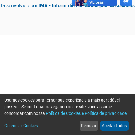
Desenvolvido por
IMA - Informática de Municípios Associados
Usamos cookies para tornar sua experiência a mais agradável
possível. Se continuar navegando neste site, você assume
concordar com nossa
Política de Cookies e Política de privacidade
home
build_circle
event
web
more_horiz
Erro ao enviar informações, por favor tente novamente
Gerenciar Cookies
...
Recusar
Aceitar todos
Início
Serviços
Eventos
Notícias
Mais