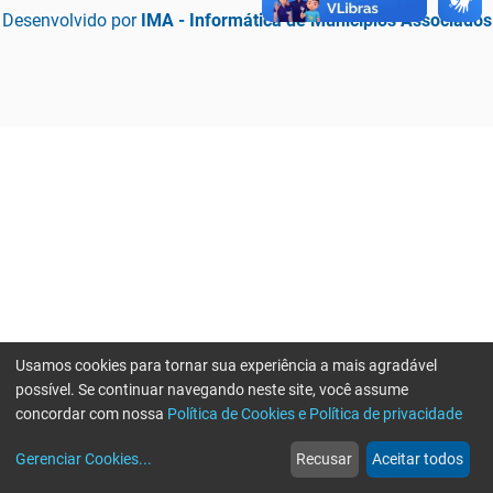
Desenvolvido por
IMA - Informática de Municípios Associados
Usamos cookies para tornar sua experiência a mais agradável
possível. Se continuar navegando neste site, você assume
concordar com nossa
Política de Cookies e Política de privacidade
home
build_circle
event
web
more_horiz
Erro ao enviar informações, por favor tente novamente
Gerenciar Cookies
...
Recusar
Aceitar todos
Início
Serviços
Eventos
Notícias
Mais