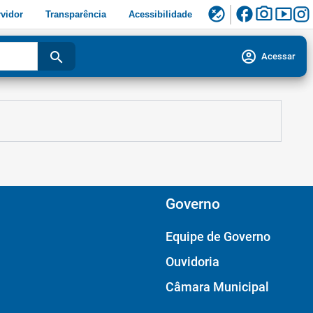
facebook
photo_camera
smart_display
flaky
vidor
Transparência
Acessibilidade
account_circle
search
Acessar
Governo
Equipe de Governo
Ouvidoria
Câmara Municipal