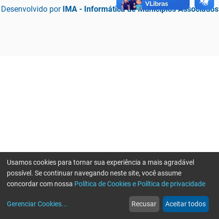
Desenvolvido por
IMA - Informática de Municípios Associados
Usamos cookies para tornar sua experiência a mais agradável
possível. Se continuar navegando neste site, você assume
concordar com nossa
Política de Cookies e Política de privacidade
home
build_circle
event
web
more_horiz
Erro ao enviar informações, por favor tente novamente
Gerenciar Cookies
...
Recusar
Aceitar todos
Início
Serviços
Eventos
Notícias
Mais