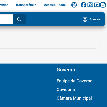
facebook
photo_camera
smart_display
flaky
vidor
Transparência
Acessibilidade
account_circle
search
Acessar
Governo
Equipe de Governo
Ouvidoria
Câmara Municipal