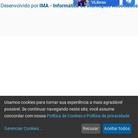
Desenvolvido por
IMA - Informática de Municípios Associados
Usamos cookies para tornar sua experiência a mais agradável
possível. Se continuar navegando neste site, você assume
concordar com nossa
Política de Cookies e Política de privacidade
home
build_circle
event
web
more_horiz
Erro ao enviar informações, por favor tente novamente
Gerenciar Cookies
...
Recusar
Aceitar todos
Início
Serviços
Eventos
Notícias
Mais