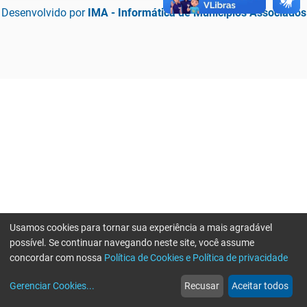
Desenvolvido por
IMA - Informática de Municípios Associados
Usamos cookies para tornar sua experiência a mais agradável
possível. Se continuar navegando neste site, você assume
concordar com nossa
Política de Cookies e Política de privacidade
home
build_circle
event
web
more_horiz
Erro ao enviar informações, por favor tente novamente
Gerenciar Cookies
...
Recusar
Aceitar todos
Início
Serviços
Eventos
Notícias
Mais