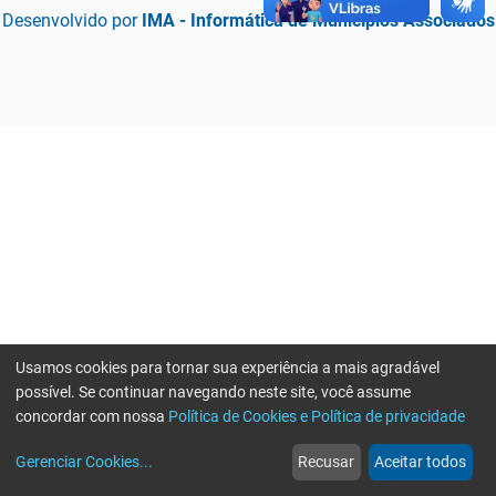
Desenvolvido por
IMA - Informática de Municípios Associados
Usamos cookies para tornar sua experiência a mais agradável
possível. Se continuar navegando neste site, você assume
concordar com nossa
Política de Cookies e Política de privacidade
home
build_circle
event
web
more_horiz
Erro ao enviar informações, por favor tente novamente
Gerenciar Cookies
...
Recusar
Aceitar todos
Início
Serviços
Eventos
Notícias
Mais