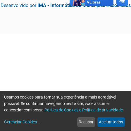
Desenvolvido por
IMA - Informática de Municípios Associados
Usamos cookies para tornar sua experiência a mais agradável
possível. Se continuar navegando neste site, você assume
concordar com nossa
Política de Cookies e Política de privacidade
home
build_circle
event
web
more_horiz
Erro ao enviar informações, por favor tente novamente
Gerenciar Cookies
...
Recusar
Aceitar todos
Início
Serviços
Eventos
Notícias
Mais