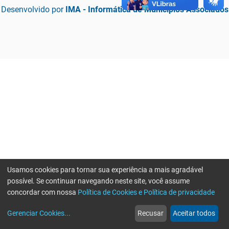
Desenvolvido por
IMA - Informática de Municípios Associados
Usamos cookies para tornar sua experiência a mais agradável
possível. Se continuar navegando neste site, você assume
concordar com nossa
Política de Cookies e Política de privacidade
home
build_circle
event
web
more_horiz
Erro ao enviar informações, por favor tente novamente
Gerenciar Cookies
...
Recusar
Aceitar todos
Início
Serviços
Eventos
Notícias
Mais